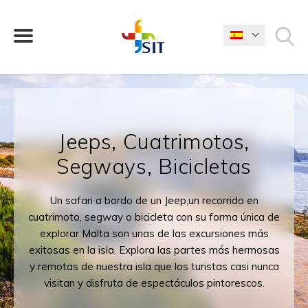
¿QUÉ ESTÁS BUSCANDO?
Jeeps, Cuatrimotos,
Segways, Bicicletas
Un safari a bordo de un Jeep,un recorrido en
cuatrimoto, segway o bicicleta con su forma única de
explorar Malta son unas de las excursiones más
exitosas en la isla. Explora las partes más hermosas
y remotas de nuestra isla que los turistas casi nunca
visitan y disfruta de espectáculos pintorescos.