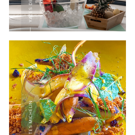
YATES DE LUJO
YATES DE LUJO
Está la buena vida y luego está
la vida en un yate. Las islas
maltesas son el lugar perfecto
para la vida en yates. Déjate
mimar por las suaves olas del
mar Mediterráneo y por los
RESTAURANTES MICHELIN
servicios de lujo dignos de un
hotel de 5 estrellas.