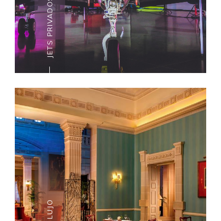
JETS PRIVADOS
JETS PRIVADOS
¿Quieres viajar con lujo y estilo?
¿te gustaría evitar las colas en el
aeropuerto y los largos registros
de facturación? El alquiler de jet
privado es una forma exclusiva
de transporte aéreo para viajes
corporativos y de placer. Una
experiencia memorable que