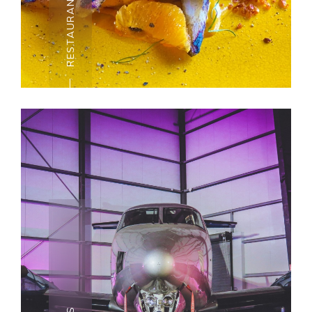
RESTAURANTES MICHELIN
Michelin es la guía más
reconocida para restaurantes a
nivel mundial y, por primera vez
en 2020, la guía incluyó 26
restaurantes en Malta y Gozo.
Además, 3 de estos
restaurantes fueron premiados,
con una estrella Michelin: De
Mondion, Under Grain y Noni.