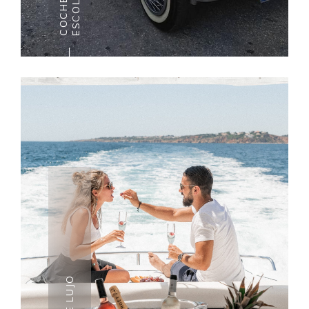
COCHES ANTIGUOS CON
ESCOLTA POLICIAL
Admira Malta con estilo, a bordo
de los legendarios y fascinantes
coches antiguos mientras evoca
la admiración de los transeúntes
mientras recorres triunfalmente
las calles de Malta.