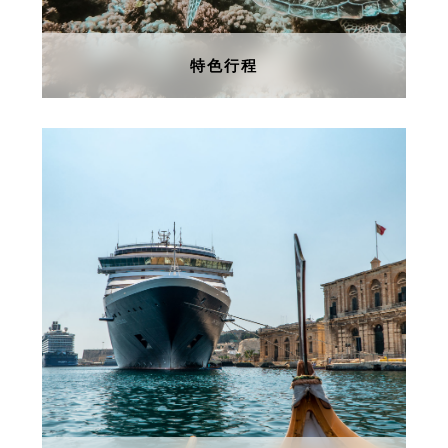
了解更多
特色行程
特色行程
不只是参观目的地-更棒的是当地旅
游体验！跟着我们一起预约您喜爱的
旅游活动。清澈蔚蓝的海水环绕着马
耳他的岛屿，是理想的水肺潜水地
点。珊瑚礁、洞穴和沉船残骸让每一
次潜水都充满乐趣。作為深度旅遊企
业，我们乐意按不同團体或私人要
求，度身订做有趣和富特色的旅遊体
验。